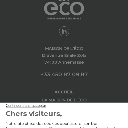
MAISON DE L'ÉCO
13 avenue Emile Zola
74100 Annemasse
+33 450 87 09 87
ACCUEIL
LA MAISON DE L'ÉCO
AU SERVICE DES
IMPLANTATION
L'ACTU