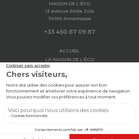
MAISON DE L'ÉCO
13 avenue Emile Zola
74100 Annemasse
+33 450 87 09 87
ACCUEIL
LA MAISON DE L'ÉCO
AU SERVICE DES
IMPLANTATION
L'ACTU
L'AGENDA
CONTACT
Copyright © 2026 Maison de l'Éco - Tous droits
réservés
MENTIONS LÉGALES
PLAN DU SITE